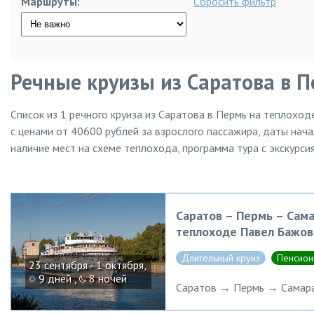
Маршруты:
Сбросить фильтр
Речные круизы из Саратова в П
Список из
1
речного круиза из Саратова в Пермь на теплоходе
с ценами от 40600 рублей за взрослого пассажира, даты нача
наличие мест на схеме теплохода, программа тура с экскурси
Саратов – Пермь – Сама
теплоходе Павел Бажов
Длительный круиз
Пенсион
23 сентября - 1 октября,
9 дней ,
8 ночей
Саратов → Пермь → Самара