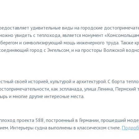
предоставляет удивительные виды на городские достопримечате
 можно увидеть с теплохода, является монумент «Комсомольца
берегом и символизирующий мощь инженерного труда. Также кр
соединяющий город с Энгельсом, и на просторы Волжской водно
естный своей историей, культурой и архитектурой. С борта тепл
остопримечательности, как эспланада, улица Ленина, Пермский 
ырь и многие другие интересные места.
плоход проекта 588, построенный в Германии, прошедший моде
ем. Интерьеры судна выполнены в классическом стиле.
Подробн