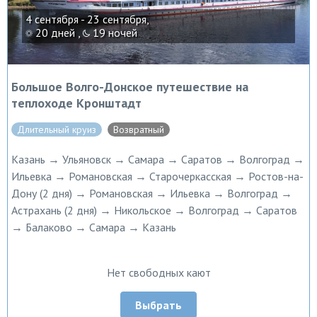
4 сентября - 23 сентября,
20 дней ,
19 ночей
Большое Волго-Донское путешествие на
теплоходе Кронштадт
Длительный круиз
Возвратный
Казань → Ульяновск → Самара → Саратов → Волгоград →
Ильевка → Романовская → Старочеркасская → Ростов-на-
Дону (2 дня) → Романовская → Ильевка → Волгоград →
Астрахань (2 дня) → Никольское → Волгоград → Саратов
→ Балаково → Самара → Казань
Нет свободных кают
Выбрать