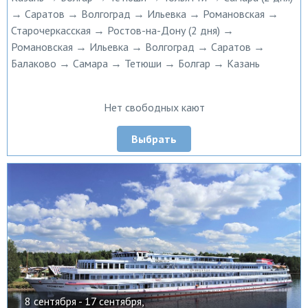
→ Саратов → Волгоград → Ильевка → Романовская →
Старочеркасская → Ростов-на-Дону (2 дня) →
Романовская → Ильевка → Волгоград → Саратов →
Балаково → Самара → Тетюши → Болгар → Казань
Нет свободных кают
Выбрать
8 сентября - 17 сентября,