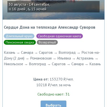
30 августа - 14 сентября,
16 дней ,
15 ночей
Сердце Дона на теплоходе Александр Суворов
Длительный круиз
Свободная одиночная каюта
Пенсионная скидка
Возвратный
Казань → Самара → Саратов → Волгоград → Ростов-на-
Дону (2 дня) → Романовская → Ильевка → Астрахань →
Никольское → Волгоград → Саратов → Самара → Казань
Цена от:
153270 ₽/чел.
10218 ₽/чел. за ночь
Свободно кают: 31
Выбрать