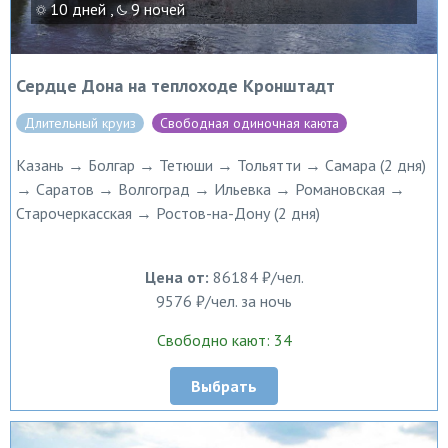
10 дней ,
9 ночей
Сердце Дона на теплоходе Кронштадт
Длительный круиз
Свободная одиночная каюта
Казань → Болгар → Тетюши → Тольятти → Самара (2 дня)
→ Саратов → Волгоград → Ильевка → Романовская →
Старочеркасская → Ростов-на-Дону (2 дня)
Цена от:
86184 ₽/чел.
9576 ₽/чел. за ночь
Свободно кают: 34
Выбрать