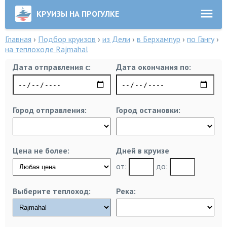
КРУИЗЫ НА ПРОГУЛКЕ
Главная
›
Подбор круизов
›
из Дели
›
в Берхампур
›
по Гангу
›
на теплоходе Rajmahal
Дата отправления с:
Дата окончания по:
Город отправления:
Город остановки:
Цена не более:
Дней в круизе
от:
до:
Выберите теплоход:
Река: