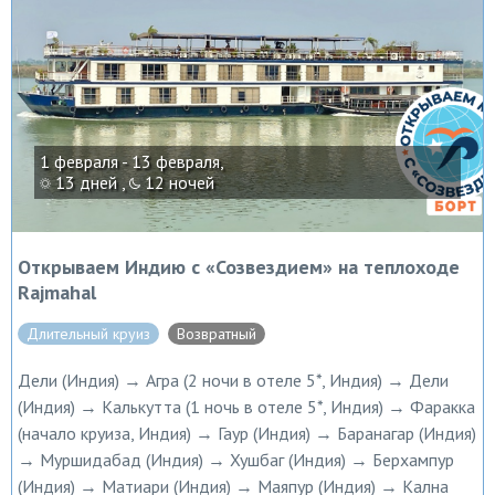
1 февраля - 13 февраля,
13 дней ,
12 ночей
Открываем Индию с «Созвездием» на теплоходе
Rajmahal
Длительный круиз
Возвратный
Дели (Индия) → Агра (2 ночи в отеле 5*, Индия) → Дели
(Индия) → Калькутта (1 ночь в отеле 5*, Индия) → Фаракка
(начало круиза, Индия) → Гаур (Индия) → Баранагар (Индия)
→ Муршидабад (Индия) → Хушбаг (Индия) → Берхампур
(Индия) → Матиари (Индия) → Маяпур (Индия) → Кална