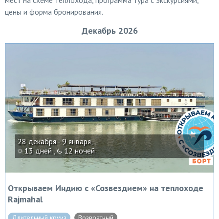
мест на схеме теплохода, программа тура с экскурсиями,
цены и форма бронирования.
Декабрь 2026
28 декабря - 9 января,
13 дней ,
12 ночей
Открываем Индию с «Созвездием» на теплоходе
Rajmahal
Длительный круиз
Возвратный