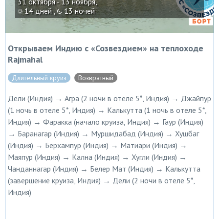
31 октября - 13 ноября,
14 дней ,
13 ночей
Открываем Индию с «Созвездием» на теплоходе
Rajmahal
Длительный круиз
Возвратный
Дели (Индия) → Агра (2 ночи в отеле 5*, Индия) → Джайпур
(1 ночь в отеле 5*, Индия) → Калькутта (1 ночь в отеле 5*,
Индия) → Фаракка (начало круиза, Индия) → Гаур (Индия)
→ Баранагар (Индия) → Муршидабад (Индия) → Хушбаг
(Индия) → Берхампур (Индия) → Матиари (Индия) →
Маяпур (Индия) → Кална (Индия) → Хугли (Индия) →
Чанданнагар (Индия) → Белер Мат (Индия) → Калькутта
(завершение круиза, Индия) → Дели (2 ночи в отеле 5*,
Индия)