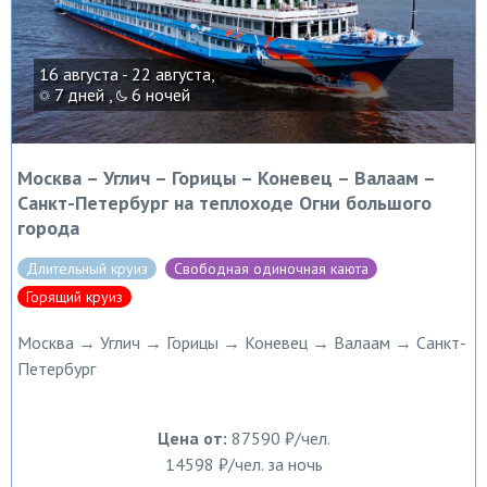
16 августа - 22 августа,
7 дней ,
6 ночей
Москва – Углич – Горицы – Коневец – Валаам –
Санкт-Петербург на теплоходе Огни большого
города
Длительный круиз
Свободная одиночная каюта
Горящий круиз
Москва → Углич → Горицы → Коневец → Валаам → Санкт-
Петербург
Цена от:
87590 ₽/чел.
14598 ₽/чел. за ночь