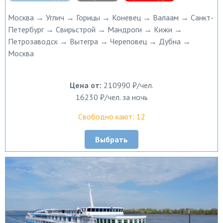
Москва → Углич → Горицы → Коневец → Валаам → Санкт-
Петербург → Свирьстрой → Мандроги → Кижи →
Петрозаводск → Вытегра → Череповец → Дубна →
Москва
Цена от:
210990 ₽/чел.
16230 ₽/чел. за ночь
Свободно кают: 12
Выбрать