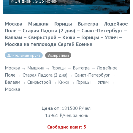
14 дней ,
13 ночей
Москва – Мышкин – Горицы – Вытегра – Лодейное
Поле – Старая Ладога (2 дня) – Санкт-Петербург –
Валаам – Свирьстрой – Кижи – Горицы – Углич –
Москва на теплоходе Сергей Есенин
Длительный круиз
Возвратный
Москва → Мышкин → Горицы → Вытегра → Лодейное
Поле → Старая Ладога (2 дня) → Санкт-Петербург →
Валаам → Свирьстрой → Кижи → Горицы → Углич →
Москва
Цена от:
181500 ₽/чел.
13961 ₽/чел. за ночь
Свободно кают: 5