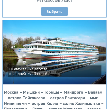
Нет свободных кают
Выбрать
10 августа - 23 августа,
14 дней ,
13 ночей
Москва – Мышкин – Горицы – Мандроги – Валаам
– остров Тейсянсари – остров Рантасари – мыс
Импиниеми – остров Келло – залив Халинселькя –
Пеллотсари – Лаппи – остров Мякисало – остров