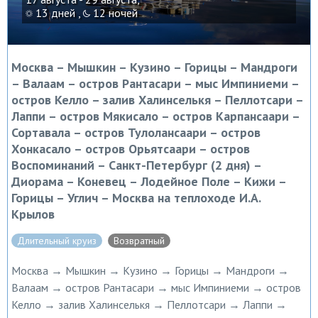
13 дней ,
12 ночей
Москва – Мышкин – Кузино – Горицы – Мандроги
– Валаам – остров Рантасари – мыс Импиниеми –
остров Келло – залив Халинселькя – Пеллотсари –
Лаппи – остров Мякисало – остров Карпансаари –
Сортавала – остров Тулолансаари – остров
Хонкасало – остров Орьятсаари – остров
Воспоминаний – Санкт-Петербург (2 дня) –
Диорама – Коневец – Лодейное Поле – Кижи –
Горицы – Углич – Москва на теплоходе И.А.
Крылов
Длительный круиз
Возвратный
Москва → Мышкин → Кузино → Горицы → Мандроги →
Валаам → остров Рантасари → мыс Импиниеми → остров
Келло → залив Халинселькя → Пеллотсари → Лаппи →