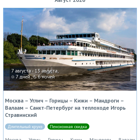
7 августа - 13 августа,
7 дней ,
6 ночей
Москва – Углич – Горицы – Кижи – Мандроги –
Валаам – Санкт-Петербург на теплоходе Игорь
Стравинский
Длительный круиз
Пенсионная скидка
Москва → Углич → Горицы → Кижи → Мандроги → Валаам