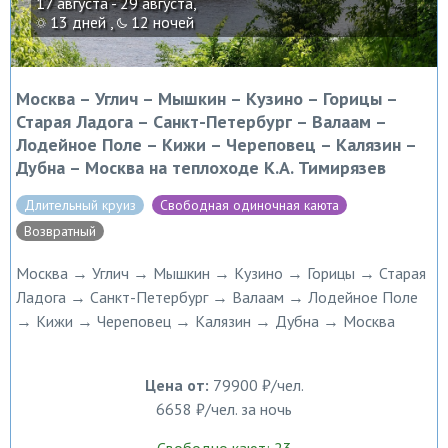
17 августа - 29 августа,
13 дней ,
12 ночей
Москва – Углич – Мышкин – Кузино – Горицы –
Старая Ладога – Санкт-Петербург – Валаам –
Лодейное Поле – Кижи – Череповец – Калязин –
Дубна – Москва на теплоходе К.А. Тимирязев
Длительный круиз
Свободная одиночная каюта
Возвратный
Москва → Углич → Мышкин → Кузино → Горицы → Старая
Ладога → Санкт-Петербург → Валаам → Лодейное Поле
→ Кижи → Череповец → Калязин → Дубна → Москва
Цена от:
79900 ₽/чел.
6658 ₽/чел. за ночь