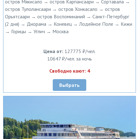
остров Мякисало → остров Карпансаари → Сортавала →
остров Тулолансаари → остров Хонкасало → остров
Орьятсаари → остров Воспоминаний → Санкт-Петербург
(2 дня) → Диорама → Коневец → Лодейное Поле → Кижи
→ Горицы → Углич → Москва
Цена от:
127775 ₽/чел.
10647 ₽/чел. за ночь
Свободно кают: 4
Выбрать