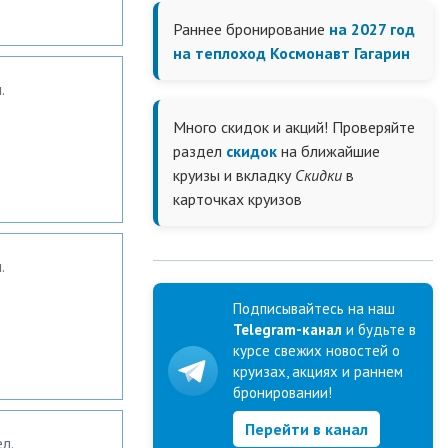
Раннее бронирование
на 2027 год
на теплоход Космонавт Гагарин
.
Много скидок и акций! Проверяйте
раздел
скидок
на ближайшие
круизы и вкладку
Скидки
в
карточках круизов
.
Подписывайтесь на наш
Telegram-канал
и будьте в
курсе свежих новостей о
круизах, акциях и раннем
бронировании!
Перейти в канал
л.