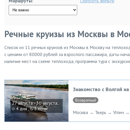
Маршруты:
Сбросить фильтр
Речные круизы из Москвы в Мо
Список из
11
речных круизов из Москвы в Москву на теплоход
с ценами от 80000 рублей за взрослого пассажира, даты нача
наличие мест на схеме теплохода, программа тура с экскурси
Знакомство с Волгой н
Возвратный
27 августа - 30 августа,
4 дня ,
3 ночи
Москва → Тверь → Углич →