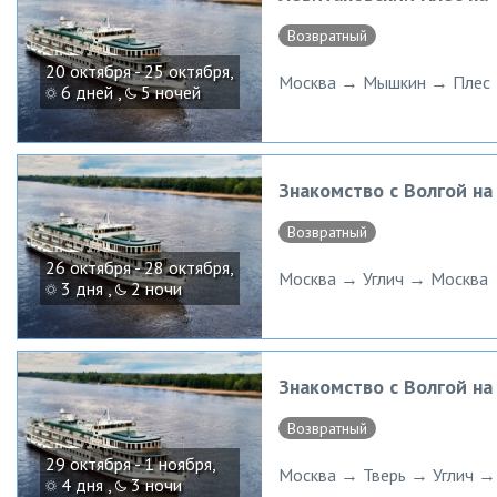
Возвратный
20 октября - 25 октября,
Москва → Мышкин → Плес 
6 дней ,
5 ночей
Знакомство с Волгой н
Возвратный
26 октября - 28 октября,
Москва → Углич → Москва
3 дня ,
2 ночи
Знакомство с Волгой н
Возвратный
29 октября - 1 ноября,
Москва → Тверь → Углич →
4 дня ,
3 ночи