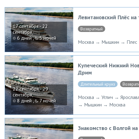
Левитановский Плёс на
17 сентября - 22
Возвратный
сентября,
6 дней ,
5 ночей
Москва → Мышкин → Плес 
Купеческий Нижний Нов
Дрим
Длительный круиз
Возврат
22 сентября - 29
сентября,
Москва → Углич → Яросла
8 дней ,
7 ночей
→ Мышкин → Москва
Знакомство с Волгой н