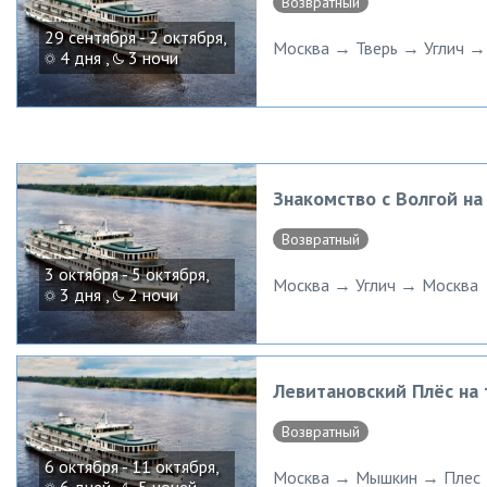
Возвратный
29 сентября - 2 октября,
Москва → Тверь → Углич →
4 дня ,
3 ночи
Знакомство с Волгой н
Возвратный
3 октября - 5 октября,
Москва → Углич → Москва
3 дня ,
2 ночи
Левитановский Плёс на
Возвратный
6 октября - 11 октября,
Москва → Мышкин → Плес 