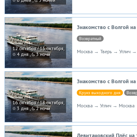
6 дней ,
5 ночей
Знакомство с Волгой н
Возвратный
12 октября - 15 октября,
Москва → Тверь → Углич →
4 дня ,
3 ночи
Знакомство с Волгой н
Круиз выходного дня
Возв
16 октября - 18 октября,
Москва → Углич → Москва
3 дня ,
2 ночи
Левитановский Плёс на