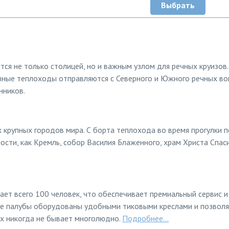
Выбрать
тся не только столицей, но и важным узлом для речных круизов.
зные теплоходы отправляются с Северного и Южного речных вок
нников.
 крупных городов мира. С борта теплохода во время прогулки 
сти, как Кремль, собор Василия Блаженного, храм Христа Спас
ет всего 100 человек, что обеспечивает премиальный сервис 
ые палубы оборудованы удобными тиковыми креслами и позвол
ах никогда не бывает многолюдно.
Подробнее...