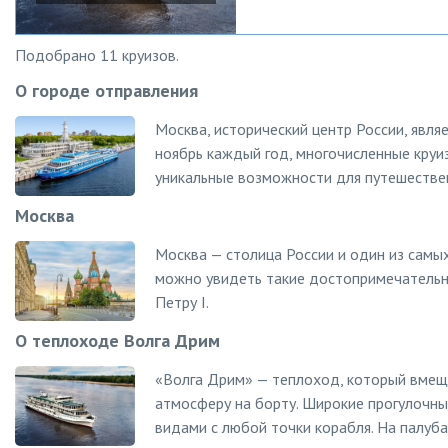
Подобрано 11 круизов.
О городе отправления
Москва, исторический центр России, являе
ноябрь каждый год, многочисленные круи
уникальные возможности для путешестве
Москва
Москва — столица России и один из самых
можно увидеть такие достопримечательно
Петру I.
О теплоходе Волга Дрим
«Волга Дрим» — теплоход, который вмеща
атмосферу на борту. Широкие прогулочн
видами с любой точки корабля. На палуб