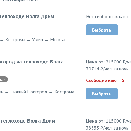
 теплоходе Волга Дрим
Нет свободных кают
Выбрать
→ Кострома → Углич → Москва
город на теплоходе Волга
Цена от:
215000 ₽/че
30714 ₽/чел. за ночь
ный
Свободно кают: 5
вль → Нижний Новгород → Кострома
Выбрать
а теплоходе Волга Дрим
Цена от:
115000 ₽/че
38333 ₽/чел. за ночь