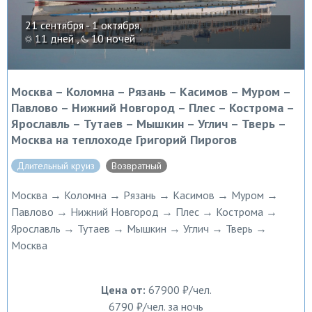
21 сентября - 1 октября,
11 дней ,
10 ночей
Москва – Коломна – Рязань – Касимов – Муром –
Павлово – Нижний Новгород – Плес – Кострома –
Ярославль – Тутаев – Мышкин – Углич – Тверь –
Москва на теплоходе Григорий Пирогов
Длительный круиз
Возвратный
Москва → Коломна → Рязань → Касимов → Муром →
Павлово → Нижний Новгород → Плес → Кострома →
Ярославль → Тутаев → Мышкин → Углич → Тверь →
Москва
Цена от:
67900 ₽/чел.
6790 ₽/чел. за ночь