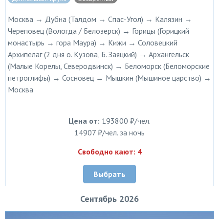
Москва → Дубна (Талдом → Спас-Угол) → Калязин →
Череповец (Вологда / Белозерск) → Горицы (Горицкий
монастырь → гора Маура) → Кижи → Соловецкий
Архипелаг (2 дня о. Кузова, Б. Заяцкий) → Архангельск
(Малые Корелы, Северодвинск) → Беломорск (Беломорские
петроглифы) → Сосновец → Мышкин (Мышиное царство) →
Москва
Цена от:
193800 ₽/чел.
14907 ₽/чел. за ночь
Свободно кают: 4
Выбрать
Сентябрь 2026