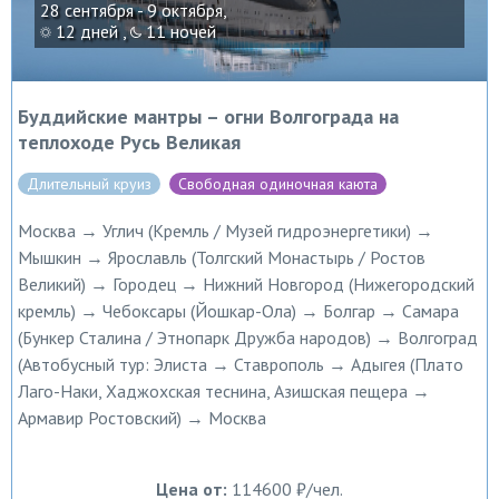
28 сентября - 9 октября,
12 дней ,
11 ночей
Буддийские мантры – огни Волгограда на
теплоходе Русь Великая
Длительный круиз
Свободная одиночная каюта
Москва → Углич (Кремль / Музей гидроэнергетики) →
Мышкин → Ярославль (Толгский Монастырь / Ростов
Великий) → Городец → Нижний Новгород (Нижегородский
кремль) → Чебоксары (Йошкар-Ола) → Болгар → Самара
(Бункер Сталина / Этнопарк Дружба народов) → Волгоград
(Автобусный тур: Элиста → Ставрополь → Адыгея (Плато
Лаго-Наки, Хаджохская теснина, Азишская пещера →
Армавир Ростовский) → Москва
Цена от:
114600 ₽/чел.