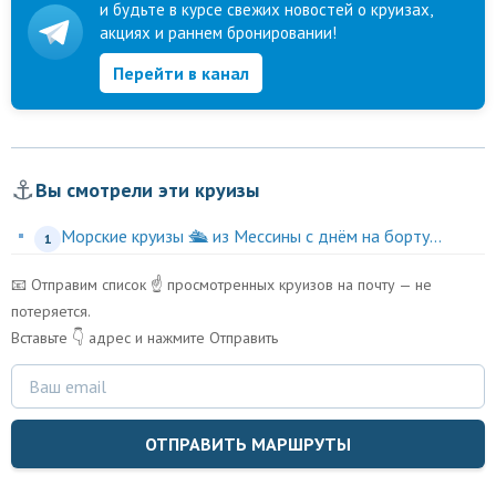
и будьте в курсе свежих новостей о круизах,
акциях и раннем бронировании!
Перейти в канал
⚓
Вы смотрели эти круизы
Морские круизы 🛳️ из Мессины с днём на борту...
1
📧 Отправим список ☝️ просмотренных круизов на почту — не
потеряется.
Вставьте 👇 адрес и нажмите Отправить
ОТПРАВИТЬ МАРШРУТЫ