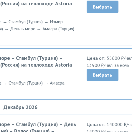
(Россия) на теплоходе Astoria
Выбрать
ре → Стамбул (Турция) → Измир
я) → День в море → Амасра (Турция)
море – Стамбул (Турция) –
Цена от:
55600 ₽/чел
(Россия) на теплоходе Astoria
13900 ₽/чел. за ночь
Выбрать
ре → Стамбул (Турция) → Амасра
Декабрь 2026
 море – Стамбул (Турция) – День
Цена от:
140000 ₽/че
ия) – Волос (Греция) –
14000 ₽/чел. за ночь