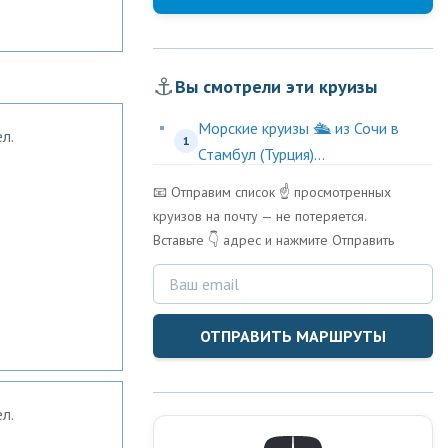
⚓
Вы смотрели эти круизы
Морские круизы 🛳️ из Сочи в
л.
1
Стамбул (Турция)...
📧 Отправим список ☝️ просмотренных
круизов на почту — не потеряется.
Вставьте 👇 адрес и нажмите Отправить
ОТПРАВИТЬ МАРШРУТЫ
л.