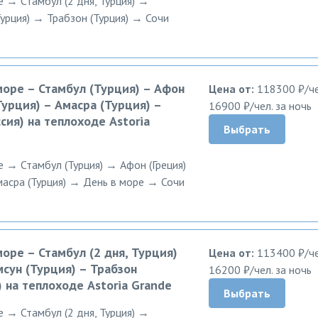
е → Стамбул (2 дня, Турция) →
Турция) → Трабзон (Турция) → Сочи
 море – Стамбул (Турция) – Афон
Цена от:
118300 ₽/че
Турция) – Амасра (Турция) –
16900 ₽/чел. за ночь
сия) на теплоходе Astoria
Выбрать
е → Стамбул (Турция) → Афон (Греция)
асра (Турция) → День в море → Сочи
море – Стамбул (2 дня, Турция)
Цена от:
113400 ₽/че
мсун (Турция) – Трабзон
16200 ₽/чел. за ночь
) на теплоходе Astoria Grande
Выбрать
е → Стамбул (2 дня, Турция) →