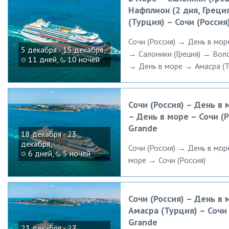
Нафплион (2 дня, Греци
(Турция) – Сочи (Россия
Сочи (Россия) → День в мор
5 декабря - 15 декабря,
→ Салоники (Греция) → Воло
11 дней,
10 ночей
→ День в море → Амасра (Ту
Сочи (Россия) – День в 
– День в море – Сочи (Р
Grande
18 декабря - 23
декабря,
Сочи (Россия) → День в мор
6 дней,
5 ночей
море → Сочи (Россия)
Сочи (Россия) – День в 
Амасра (Турция) – Сочи 
Grande
23 декабря - 27