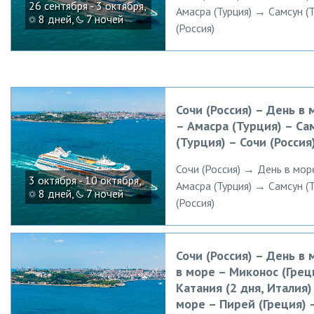
26 сентября - 3 октября,
Амасра (Турция) → Самсун (
8 дней,
7 ночей
(Россия)
Сочи (Россия) – День в 
– Амасра (Турция) – Са
(Турция) – Сочи (Россия
Сочи (Россия) → День в мор
3 октября - 10 октября,
Амасра (Турция) → Самсун (
8 дней,
7 ночей
(Россия)
Сочи (Россия) – День в
в море – Миконос (Грец
Катания (2 дня, Италия)
море – Пирей (Греция) 