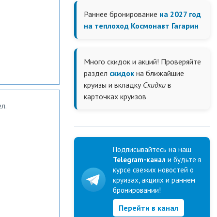
Раннее бронирование
на 2027 год
на теплоход Космонавт Гагарин
Много скидок и акций! Проверяйте
раздел
скидок
на ближайшие
круизы и вкладку
Скидки
в
карточках круизов
л.
Подписывайтесь на наш
Telegram-канал
и будьте в
курсе свежих новостей о
круизах, акциях и раннем
бронировании!
Перейти в канал