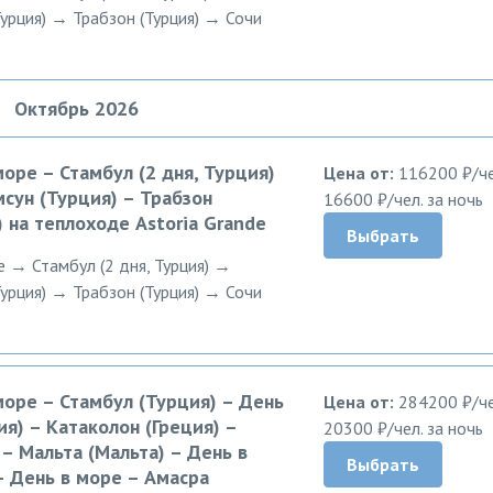
Турция) → Трабзон (Турция) → Сочи
Октябрь 2026
море – Стамбул (2 дня, Турция)
Цена от:
116200 ₽/че
мсун (Турция) – Трабзон
16600 ₽/чел. за ночь
) на теплоходе Astoria Grande
Выбрать
е → Стамбул (2 дня, Турция) →
Турция) → Трабзон (Турция) → Сочи
 море – Стамбул (Турция) – День
Цена от:
284200 ₽/че
ия) – Катаколон (Греция) –
20300 ₽/чел. за ночь
 – Мальта (Мальта) – День в
Выбрать
– День в море – Амасра