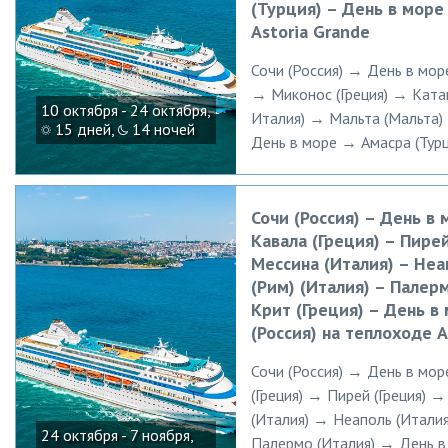
(Турция) – День в море
Astoria Grande
Сочи (Россия) → День в мор
→ Миконос (Греция) → Катак
10 октября - 24 октября,
Италия) → Мальта (Мальта)
15 дней,
14 ночей
День в море → Амасра (Турц
Сочи (Россия) – День в 
Кавала (Греция) – Пирей
Мессина (Италия) – Неа
(Рим) (Италия) – Палер
Крит (Греция) – День в
(Россия) на теплоходе A
Сочи (Россия) → День в мо
(Греция) → Пирей (Греция) 
(Италия) → Неаполь (Италия
24 октября - 7 ноября,
Палермо (Италия) → День в