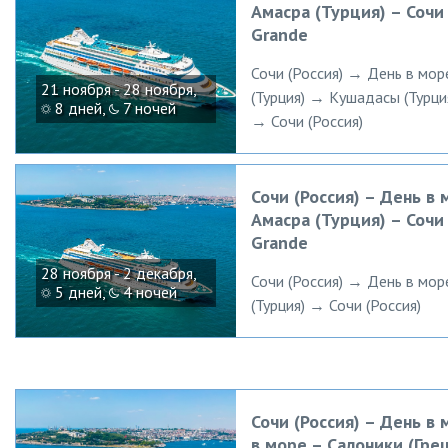
Амасра (Турция) – Сочи 
Grande
Сочи (Россия) → День в мо
21 ноября - 28 ноября,
(Турция) → Кушадасы (Турци
8 дней,
7 ночей
→ Сочи (Россия)
Сочи (Россия) – День в 
Амасра (Турция) – Сочи 
Grande
28 ноября - 2 декабря,
Сочи (Россия) → День в мо
5 дней,
4 ночей
(Турция) → Сочи (Россия)
Сочи (Россия) – День в
в море – Салоники (Грец