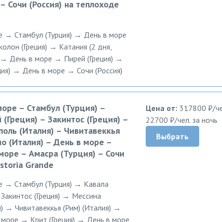
 – Сочи (Россия) на теплоходе
е → Стамбул (Турция) → День в море
олон (Греция) → Катания (2 дня,
 → День в море → Пирей (Греция) →
ия) → День в море → Сочи (Россия)
море – Стамбул (Турция) –
Цена от:
317800 ₽/че
 (Греция) – Закинтос (Греция) –
22700 ₽/чел. за ночь
поль (Италия) – Чивитавеккья
Выбрать
мо (Италия) – День в море –
 море – Амасра (Турция) – Сочи
storia Grande
ре → Стамбул (Турция) → Кавала
→ Закинтос (Греция) → Мессина
) → Чивитавеккья (Рим) (Италия) →
 море → Крит (Греция) → День в море