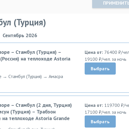
ПРИМЕНИТ
бул (Турция)
Сентябрь 2026
море – Стамбул (Турция) –
Цена от:
76400 ₽/чел
(Россия) на теплоходе Astoria
19100 ₽/чел. за ночь
Выбрать
ре → Стамбул (Турция) → Амасра
море – Стамбул (2 дня, Турция)
Цена от:
119700 ₽/че
мсун (Турция) – Трабзон
17100 ₽/чел. за ночь
) на теплоходе Astoria Grande
Выбрать