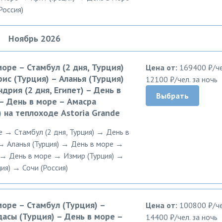
Россия)
Ноябрь 2026
море – Стамбул (2 дня, Турция)
Цена от:
169400 ₽/че
ис (Турция) – Аланья (Турция)
12100 ₽/чел. за ночь
дрия (2 дня, Египет) – День в
Выбрать
– День в море – Амасра
) на теплоходе Astoria Grande
е → Стамбул (2 дня, Турция) → День в
→ Аланья (Турция) → День в море →
) → День в море → Измир (Турция) →
ия) → Сочи (Россия)
море – Стамбул (Турция) –
Цена от:
100800 ₽/че
асы (Турция) – День в море –
14400 ₽/чел. за ночь