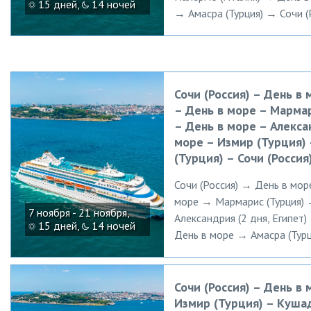
15 дней,
14 ночей
→ Амасра (Турция) → Сочи (
Сочи (Россия) – День в 
– День в море – Мармар
– День в море – Алексан
море – Измир (Турция) 
(Турция) – Сочи (Россия
Сочи (Россия) → День в мор
море → Мармарис (Турция) 
7 ноября - 21 ноября,
Александрия (2 дня, Египет
15 дней,
14 ночей
День в море → Амасра (Турц
Сочи (Россия) – День в 
Измир (Турция) – Кушад