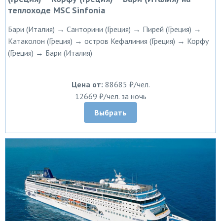
теплоходе MSC Sinfonia
Бари (Италия) → Санторини (Греция) → Пирей (Греция) →
Катаколон (Греция) → остров Кефалиния (Греция) → Корфу
(Греция) → Бари (Италия)
Цена от:
88685 ₽/чел.
12669 ₽/чел. за ночь
Выбрать