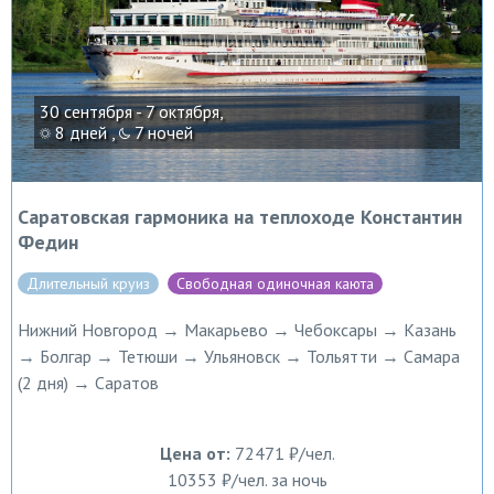
30 сентября - 7 октября,
8 дней ,
7 ночей
Саратовская гармоника на теплоходе Константин
Федин
Длительный круиз
Свободная одиночная каюта
Нижний Новгород → Макарьево → Чебоксары → Казань
→ Болгар → Тетюши → Ульяновск → Тольятти → Самара
(2 дня) → Саратов
Цена от:
72471 ₽/чел.
10353 ₽/чел. за ночь