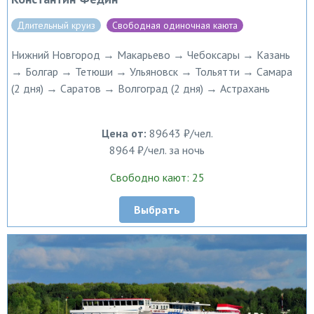
Длительный круиз
Свободная одиночная каюта
Нижний Новгород → Макарьево → Чебоксары → Казань
→ Болгар → Тетюши → Ульяновск → Тольятти → Самара
(2 дня) → Саратов → Волгоград (2 дня) → Астрахань
Цена от:
89643 ₽/чел.
8964 ₽/чел. за ночь
Свободно кают: 25
Выбрать