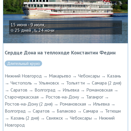
15 июня - 9 июля,
25 дней ,
24 ночи
Сердце Дона на теплоходе Константин Федин
Длительный круиз
Нижний Новгород → Макарьево → Чебоксары → Казань
→ Чистополь → Ульяновск → Тольятти → Самара (2 дня)
→ Саратов → Волгоград → Ильевка → Романовская →
Старочеркасская → Ростов-на-Дону → Таганрог →
Ростов-на-Дону (2 дня) → Романовская → Ильевка →
Волгоград → Саратов → Балаково → Самара → Тетюши
→ Казань (2 дня) → Свияжск → Чебоксары → Нижний
Новгород