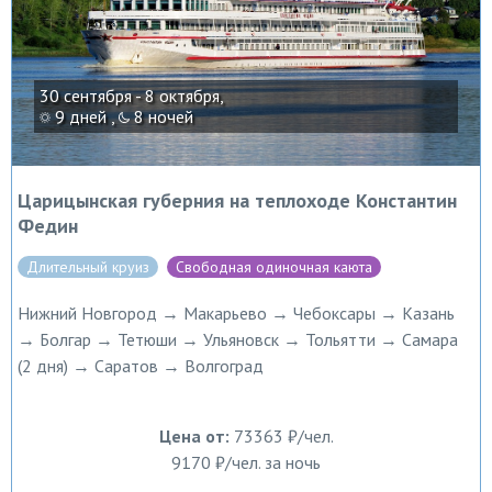
30 сентября - 8 октября,
9 дней ,
8 ночей
Царицынская губерния на теплоходе Константин
Федин
Длительный круиз
Свободная одиночная каюта
Нижний Новгород → Макарьево → Чебоксары → Казань
→ Болгар → Тетюши → Ульяновск → Тольятти → Самара
(2 дня) → Саратов → Волгоград
Цена от:
73363 ₽/чел.
9170 ₽/чел. за ночь