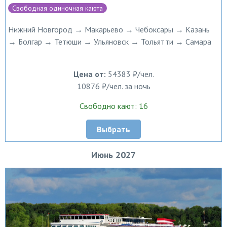
Свободная одиночная каюта
Нижний Новгород → Макарьево → Чебоксары → Казань
→ Болгар → Тетюши → Ульяновск → Тольятти → Самара
Цена от:
54383 ₽/чел.
10876 ₽/чел. за ночь
Свободно кают: 16
Выбрать
Июнь 2027