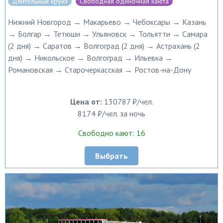
Длительный круиз
Свободная одиночная каюта
Нижний Новгород → Макарьево → Чебоксары → Казань
→ Болгар → Тетюши → Ульяновск → Тольятти → Самара
(2 дня) → Саратов → Волгоград (2 дня) → Астрахань (2
дня) → Никольское → Волгоград → Ильевка →
Романовская → Старочеркасская → Ростов-на-Дону
Цена от:
130787 ₽/чел.
8174 ₽/чел. за ночь
Свободно кают: 16
Выбрать