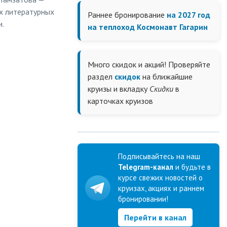
ух литературных
Раннее бронирование
на 2027 год
и.
на теплоход Космонавт Гагарин
Много скидок и акций! Проверяйте
раздел
скидок
на ближайшие
круизы и вкладку
Скидки
в
карточках круизов
Подписывайтесь на наш
Telegram-канал
и будьте в
курсе свежих новостей о
круизах, акциях и раннем
бронировании!
Перейти в канал