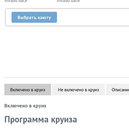
Invalid date
Invalid date
Выбрать каюту
Включено в круиз
Не включено в круиз
Описани
Включено в круиз
Программа круиза