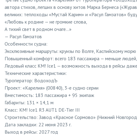
автора стихов, легших в основу хитов Марка Бернеса («Жур
великих: теплоходы «Мустай Карим» и «Расул Гамзатов» буду
«Любовь к родине — не громкие слова,
А тихий свет в родном очаге…»
— Расул Гамзатов
Особенности судна:
Эксклюзивные маршруты: круизы по Волге, Каспийскому морю 
Повышенный комфорт: всего 183 пассажира — меньше людей,
Ледовый класс KM! Ice1 — возможность выхода в рейсы даж
Технические характеристики:
Туроператор: ВодоходЪ
Проект: «Карелия» (00840), 3-е судно серии
Вместимость: 183 пассажира + 95 экипаж
Габариты: 131 × 14,1 м
Класс: KM! Ice1 R3 AUT1 DE-Tier III
Строительство: Завод «Красное Сормово» (Нижний Новгород
Дата закладки: 22 июня 2023 г.
Выход в рейсы: 2027 год