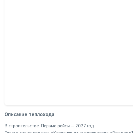
Описание теплохода
В строительстве. Первые рейсы — 2027 год
Третье судно проекта «Карелия» от туроператора «ВодоходЪ