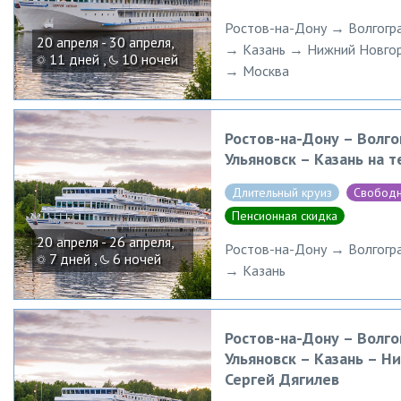
Ростов-на-Дону → Волгогр
20 апреля - 30 апреля,
→ Казань → Нижний Новгор
11 дней ,
10 ночей
→ Москва
Ростов-на-Дону – Волго
Ульяновск – Казань на 
Длительный круиз
Свободн
Пенсионная скидка
20 апреля - 26 апреля,
Ростов-на-Дону → Волгогр
7 дней ,
6 ночей
→ Казань
Ростов-на-Дону – Волго
Ульяновск – Казань – 
Сергей Дягилев