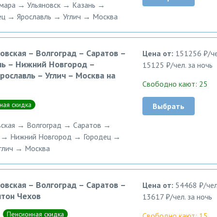
мара → Ульяновск → Казань →
ц → Ярославль → Углич → Москва
овская – Волгоград – Саратов –
Цена от:
151256 ₽/че
нь – Нижний Новгород –
15125 ₽/чел. за ночь
рославль – Углич – Москва на
Свободно кают: 25
ная скидка
Выбрать
ская → Волгоград → Саратов →
ь → Нижний Новгород → Городец →
глич → Москва
овская – Волгоград – Саратов –
Цена от:
54468 ₽/чел
нтон Чехов
13617 ₽/чел. за ночь
Пенсионная скидка
Свободно кают: 15