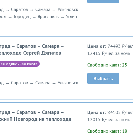
ад → Саратов → Самара → Ульяновск
од → Городец → Ярославль → Углич
град – Саратов – Самара –
Цена от:
74493 ₽/чел
теплоходе Сергей Дягилев
12415 ₽/чел. за ночь
ая одиночная каюта
Свободно кают: 25
Выбрать
ад → Саратов → Самара → Ульяновск
град – Саратов – Самара –
Цена от:
84105 ₽/чел
Нижний Новгород на теплоходе
12015 ₽/чел. за ночь
Свободно кают: 18