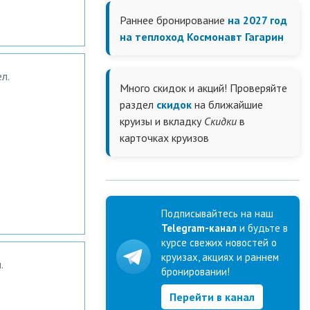
Раннее бронирование
на 2027 год
на теплоход Космонавт Гагарин
л.
Много скидок и акций! Проверяйте
раздел
скидок
на ближайшие
круизы и вкладку
Скидки
в
карточках круизов
Подписывайтесь на наш
Telegram-канал
и будьте в
курсе свежих новостей о
круизах, акциях и раннем
.
бронировании!
Перейти в канал