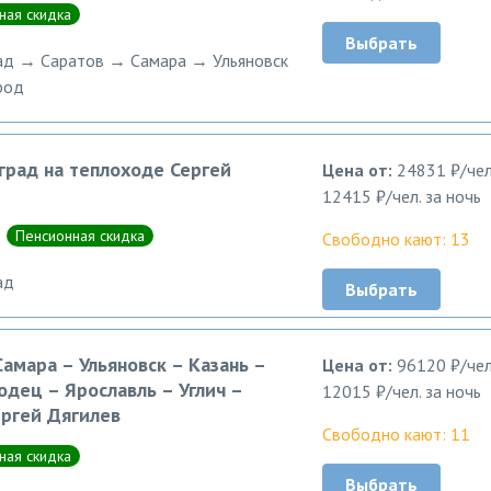
ная скидка
Выбрать
ад → Саратов → Самара → Ульяновск
род
град на теплоходе Сергей
Цена от:
24831 ₽/чел
12415 ₽/чел. за ночь
Пенсионная скидка
Свободно кают: 13
ад
Выбрать
Самара – Ульяновск – Казань –
Цена от:
96120 ₽/чел
дец – Ярославль – Углич –
12015 ₽/чел. за ночь
ергей Дягилев
Свободно кают: 11
ная скидка
Выбрать