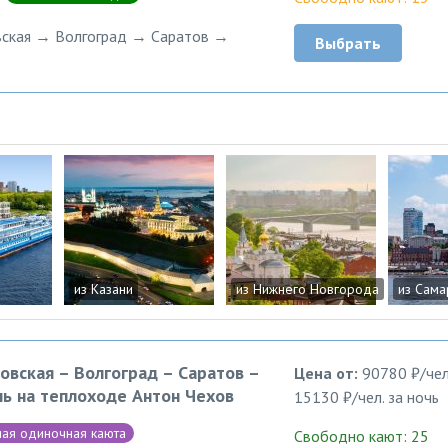
ская → Волгоград → Саратов →
Выбрать
из Казани
из Нижнего Новгорода
из Сам
овская – Волгоград – Саратов –
Цена от:
90780 ₽/чел
нь на теплоходе Антон Чехов
15130 ₽/чел. за ночь
ая одиночная каюта
Свободно кают: 25