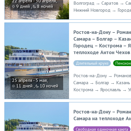
22 апреля - 30 апреля,
Волгоград → Саратов → Са
9 дней ,
8 ночей
Нижний Новгород → Городе
Ростов-на-Дону – Роман
Самара – Болгар – Каза
Городец – Кострома – Я
теплоходе Антон Чехов
Длительный круиз
Пенсион
Ростов-на-Дону → Романов
25 апреля - 5 мая,
Самара → Болгар → Казан
11 дней ,
10 ночей
Кострома → Ярославль → У
Ростов-на-Дону – Роман
Самара на теплоходе А
Свободная одиночная каюта