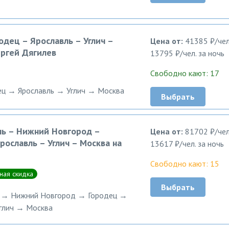
дец – Ярославль – Углич –
Цена от:
41385 ₽/чел
ергей Дягилев
13795 ₽/чел. за ночь
Свободно кают: 17
ц → Ярославль → Углич → Москва
Выбрать
нь – Нижний Новгород –
Цена от:
81702 ₽/чел
рославль – Углич – Москва на
13617 ₽/чел. за ночь
Свободно кают: 15
ная скидка
Выбрать
ь → Нижний Новгород → Городец →
глич → Москва