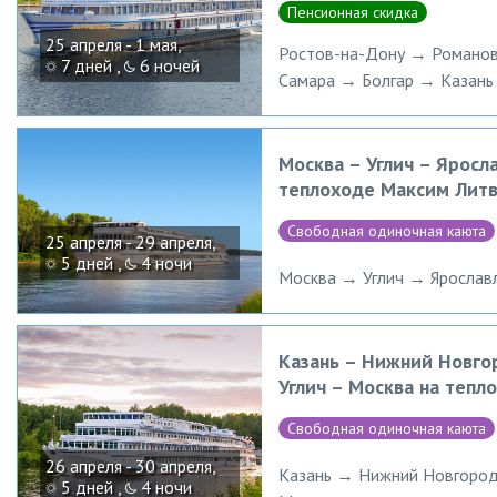
Пенсионная скидка
25 апреля - 1 мая,
Ростов-на-Дону → Романов
7 дней ,
6 ночей
Самара → Болгар → Казань
Москва – Углич – Яросл
теплоходе Максим Лит
Свободная одиночная каюта
25 апреля - 29 апреля,
5 дней ,
4 ночи
Москва → Углич → Яросла
Казань – Нижний Новго
Углич – Москва на тепл
Свободная одиночная каюта
26 апреля - 30 апреля,
Казань → Нижний Новгород
5 дней ,
4 ночи