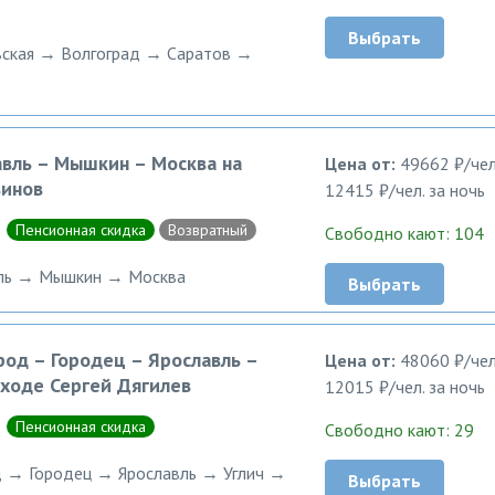
Выбрать
ская → Волгоград → Саратов →
авль – Мышкин – Москва на
Цена от:
49662 ₽/чел
винов
12415 ₽/чел. за ночь
Пенсионная скидка
Возвратный
Свободно кают: 104
вль → Мышкин → Москва
Выбрать
род – Городец – Ярославль –
Цена от:
48060 ₽/чел
оходе Сергей Дягилев
12015 ₽/чел. за ночь
Пенсионная скидка
Свободно кают: 29
 → Городец → Ярославль → Углич →
Выбрать