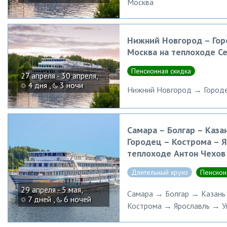
Москва
Нижний Новгород – Горо
Москва на теплоходе С
Пенсионная скидка
27 апреля - 30 апреля,
4 дня ,
3 ночи
Нижний Новгород → Городе
Самара – Болгар – Каза
Городец – Кострома – Я
теплоходе Антон Чехов
Длительный круиз
Пенсион
29 апреля - 5 мая,
Самара → Болгар → Казан
7 дней ,
6 ночей
Кострома → Ярославль → У