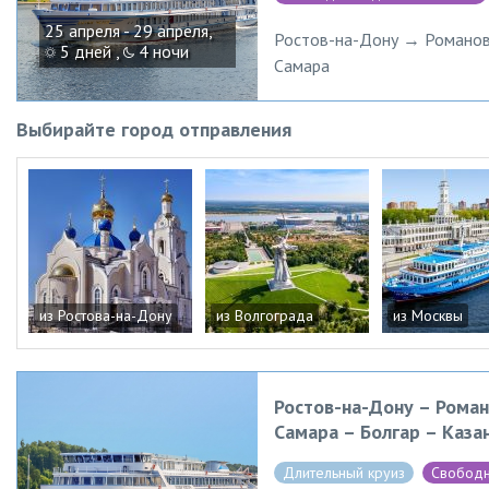
25 апреля - 29 апреля,
Ростов-на-Дону → Романов
5 дней ,
4 ночи
Самара
Выбирайте город отправления
из Ростова-на-Дону
из Волгограда
из Москвы
Ростов-на-Дону – Роман
Самара – Болгар – Каза
Длительный круиз
Свободн