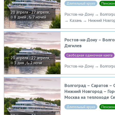
Длительный круиз
Пенсион
20 апреля - 27 апреля,
Ростов-на-Дону → Волгогр
8 дней ,
7 ночей
→ Казань → Нижний Новго
Ростов-на-Дону – Волго
Дягилев
Свободная одиночная каюта
20 апреля - 22 апреля,
3 дня ,
2 ночи
Ростов-на-Дону → Волгогр
Волгоград – Саратов – 
Нижний Новгород – Горо
Москва на теплоходе С
Длительный круиз
Пенсион