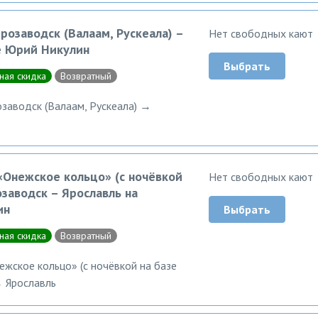
розаводск (Валаам, Рускеала) –
Нет свободных кают
е Юрий Никулин
Выбрать
ная скидка
Возвратный
заводск (Валаам, Рускеала) →
«Онежское кольцо» (с ночёвкой
Нет свободных кают
озаводск – Ярославль на
ин
Выбрать
ная скидка
Возвратный
жское кольцо» (с ночёвкой на базе
 Ярославль