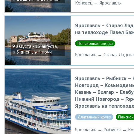
Коневец → Ярославль
Ярославль – Старая Лад
на теплоходе Павел Ба
Пенсионная скидка
9 августа - 13 августа,
5 дней ,
4 ночи
Ярославль → Старая Ладога
Ярославль – Рыбинск –
Новгород – Козьмодемь
Казань – Болгар – Елаб
Нижний Новгород – Гор
Ярославль на теплоход
Длительный круиз
Пенсион
Ярославль → Рыбинск → К