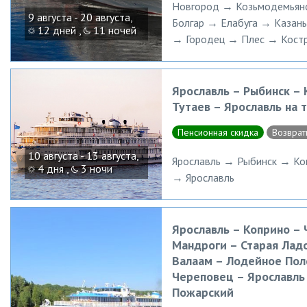
Новгород → Козьмодемьян
9 августа - 20 августа,
Болгар → Елабуга → Казан
12 дней ,
11 ночей
→ Городец → Плес → Кост
Ярославль – Рыбинск – 
Тутаев – Ярославль на 
Пенсионная скидка
Возврат
10 августа - 13 августа,
Ярославль → Рыбинск → Ко
4 дня ,
3 ночи
→ Ярославль
Ярославль – Коприно –
Мандроги – Старая Ладо
Валаам – Лодейное Пол
Череповец – Ярославль
Пожарский