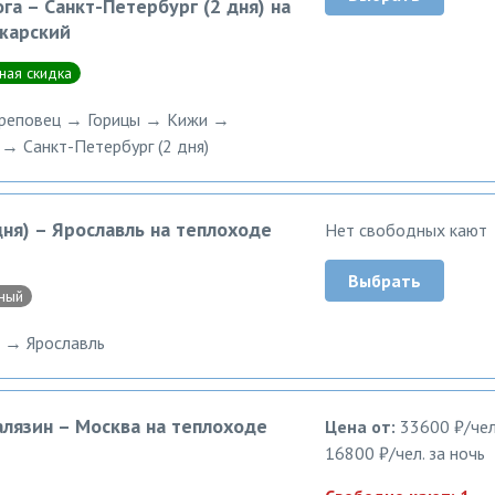
га – Санкт-Петербург (2 дня) на
жарский
ная скидка
ереповец → Горицы → Кижи →
→ Санкт-Петербург (2 дня)
дня) – Ярославль на теплоходе
Нет свободных кают
Выбрать
ный
) → Ярославль
алязин – Москва на теплоходе
Цена от:
33600 ₽/чел
16800 ₽/чел. за ночь