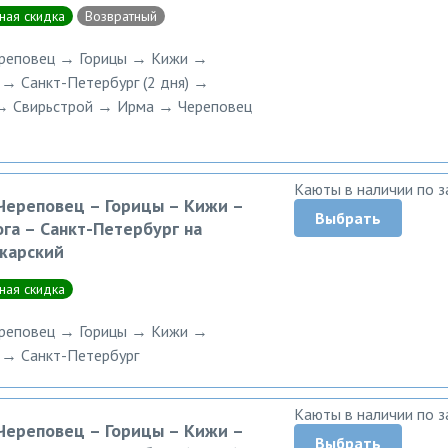
ная скидка
Возвратный
ереповец → Горицы → Кижи →
→ Санкт-Петербург (2 дня) →
→ Свирьстрой → Ирма → Череповец
Каюты в наличии по з
 Череповец – Горицы – Кижи –
Выбрать
га – Санкт-Петербург на
жарский
ная скидка
ереповец → Горицы → Кижи →
 → Санкт-Петербург
Каюты в наличии по з
 Череповец – Горицы – Кижи –
Выбрать