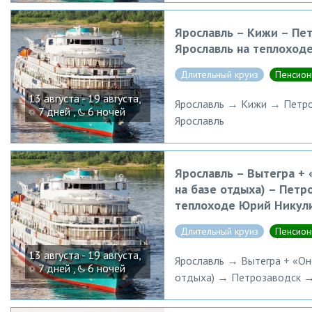
Ярославль – Кижи – Пет
Ярославль на теплоход
Длительный круиз
Пенсион
13 августа - 19 августа,
Ярославль → Кижи → Петро
7 дней ,
6 ночей
Ярославль
Ярославль – Вытегра + 
на базе отдыха) – Петр
теплоходе Юрий Никул
Длительный круиз
Пенсион
13 августа - 19 августа,
Ярославль → Вытегра + «Оне
7 дней ,
6 ночей
отдыха) → Петрозаводск →