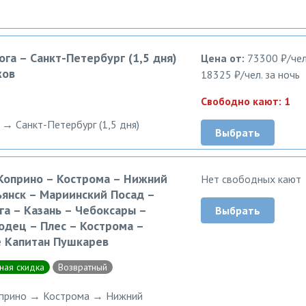
ога – Санкт-Петербург (1,5 дня)
Цена от:
73300 ₽/чел
жов
18325 ₽/чел. за ночь
Свободно кают: 1
 → Санкт-Петербург (1,5 дня)
Выбрать
 Коприно – Кострома – Нижний
Нет свободных кают
янск – Мариинский Посад –
уга – Казань – Чебоксары –
Выбрать
одец – Плес – Кострома –
е Капитан Пушкарев
ная скидка
Возвратный
оприно → Кострома → Нижний