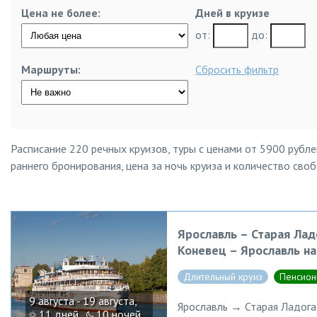
Цена не более:
Дней в круизе
от:
до:
Маршруты:
Сбросить фильтр
Расписание 220 речных круизов, туры с ценами от 5900 рубле
раннего бронирования, цена за ночь круиза и количество сво
Ярославль – Старая Лад
Коневец – Ярославль н
Длительный круиз
Пенсион
9 августа - 19 августа,
Ярославль → Старая Ладога
11 дней ,
10 ночей