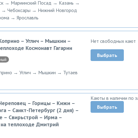
ск → Мариинский Посад → Казань →
ь → Чебоксары → Нижний Новгород
рома → Ярославль
Коприно – Углич – Мышкин –
Нет свободных кают
теплоходе Космонавт Гагарин
Выбрать
ный
прино → Углич → Мышкин → Тутаев
Каюты в наличии по з
 Череповец – Горицы – Кижи –
Выбрать
га – Санкт-Петербург (2 дня) –
е – Свирьстрой – Ирма –
 на теплоходе Дмитрий