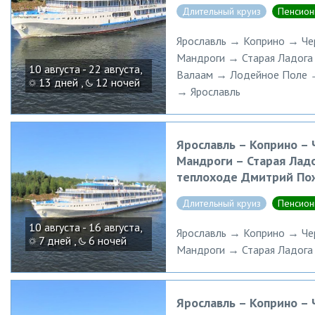
Длительный круиз
Пенсион
Ярославль → Коприно → Ч
Мандроги → Старая Ладога 
10 августа - 22 августа,
Валаам → Лодейное Поле 
13 дней ,
12 ночей
→ Ярославль
Ярославль – Коприно –
Мандроги – Старая Ладо
теплоходе Дмитрий По
Длительный круиз
Пенсион
10 августа - 16 августа,
Ярославль → Коприно → Ч
7 дней ,
6 ночей
Мандроги → Старая Ладога
Ярославль – Коприно –