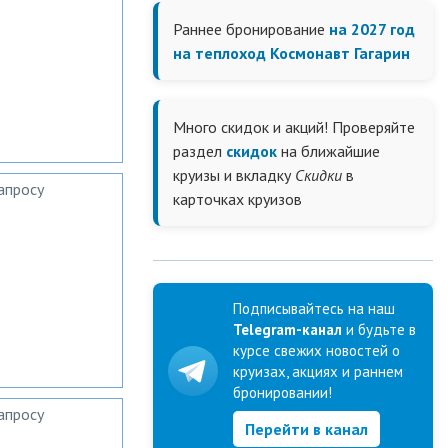
Раннее бронирование
на 2027 год
на теплоход Космонавт Гагарин
Много скидок и акций! Проверяйте
раздел
скидок
на ближайшие
круизы и вкладку
Скидки
в
апросу
карточках круизов
Подписывайтесь на наш
Telegram-канал
и будьте в
курсе свежих новостей о
круизах, акциях и раннем
бронировании!
апросу
Перейти в канал