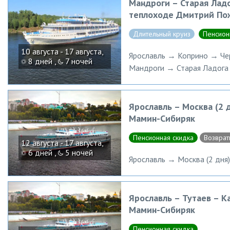
Мандроги – Старая Ладо
теплоходе Дмитрий По
Длительный круиз
Пенсион
10 августа - 17 августа,
Ярославль → Коприно → Ч
8 дней ,
7 ночей
Мандроги → Старая Ладога 
Ярославль – Москва (2 
Мамин-Сибиряк
Пенсионная скидка
Возврат
12 августа - 17 августа,
6 дней ,
5 ночей
Ярославль → Москва (2 дня
Ярославль – Тутаев – К
Мамин-Сибиряк
Пенсионная скидка