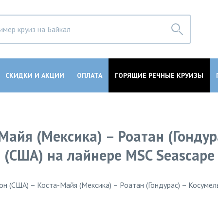
СКИДКИ И АКЦИИ
ОПЛАТА
ГОРЯЩИЕ РЕЧНЫЕ КРУИЗЫ
Майя (Мексика) – Роатан (Гондур
н (США) на лайнере MSC Seascape
н (США) – Коста-Майя (Мексика) – Роатан (Гондурас) – Косумель