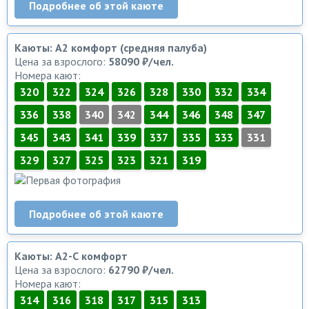
Подробнее об этой каюте
Каюты: А2 комфорт (средняя палуба)
Цена за взрослого:
58090 ₽/чел.
Номера кают:
320
322
324
326
328
330
332
334
336
338
340
342
344
346
348
347
345
343
341
339
337
335
333
331
329
327
325
323
321
319
Подробнее об этой каюте
Каюты: А2-С комфорт
Цена за взрослого:
62790 ₽/чел.
Номера кают:
314
316
318
317
315
313