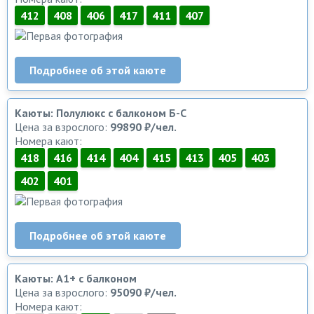
412
408
406
417
411
407
Подробнее об этой каюте
Каюты: Полулюкс с балконом Б-С
Цена за взрослого:
99890 ₽/чел.
Номера кают:
418
416
414
404
415
413
405
403
402
401
Подробнее об этой каюте
Каюты: А1+ с балконом
Цена за взрослого:
95090 ₽/чел.
Номера кают: