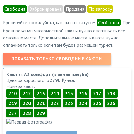
Свободна
Забронирована
Продана
По запросу
Бронируйте, пожалуйста, каюты со статусом
Свободна
. При
бронировании многоместной каюты нужно оплачивать все
основные места. Дополнительные места в каюте нужно
оплачивать только если там будет размещен турист.
ПОКАЗАТЬ ТОЛЬКО СВОБОДНЫЕ КАЮТЫ
Каюты: А2 комфорт (главная палуба)
Цена за взрослого:
52790 ₽/чел.
Номера кают:
210
212
213
214
215
216
217
218
219
220
221
222
223
224
225
226
227
228
229