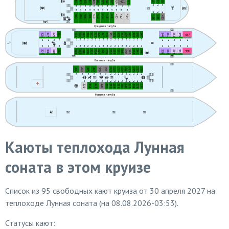
425
427
429
401
403
405
407
409
411
413
415
417
419
423
421
2
2
2
2
2
2
2
2
2
2
2
2
2
2
2
2
2
2
2
2
2
2
2
2
2
2
2
2
2
2
402
404
406
408
410
412
414
416
418
420
422
424
426
428
430
Средняя палуба
305
307
309
311
313
315
317
319
321
323
325
327
329
331
333
335
337
339
341
343
345
347
349
351
353
355
357
2
2
2
2
2
2
2
2
2
2
2
2
2
2
2
2
2
2
2
2
2
2
2
2
2
2
2
2
2
2
2
2
2
2
2
2
2
2
2
2
2
2
2
2
2
2
2
2
2
2
2
2
2
2
306
308
310
312
314
316
318
320
322
324
326
328
330
332
334
336
338
340
342
344
346
348
350
352
354
356
358
Главная палуба
201
203
205
207
209
211
213
215
217
219
221
223
225
227
229
2
2
2
2
2
2
2
2
2
2
2
2
2
2
2
2
2
2
2
2
2
2
2
2
2
2
2
2
2
202
204
206
208
210
212
214
216
218
220
222
224
226
228
Нижняя палуба
Каюты теплохода Лунная
соната в этом круизе
Список из 95 свободных кают круиза от 30 апреля 2027 на
теплоходе Лунная соната (на 08.08.2026-03:53).
Статусы кают: