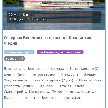
22 мая - 8 июня,
18 дней ,
17 ночей
Северная Венеция на теплоходе Константин
Федин
Длительный круиз
Свободная одиночная каюта
Возвратный
Ярославль → Череповец → Вытегра → Петрозаводск (2
дня) → Кижи → Петрозаводск → Мандроги → Валаам →
Хийденсельга → Санкт-Петербург (2 дня) → Шлиссельбург
(крепость Орешек) → Коневец → Старая Ладога →
Свирьстрой → Мандроги → Петрозаводск → Кижи →
Вытегра → Горицы → Череповец → Ярославль