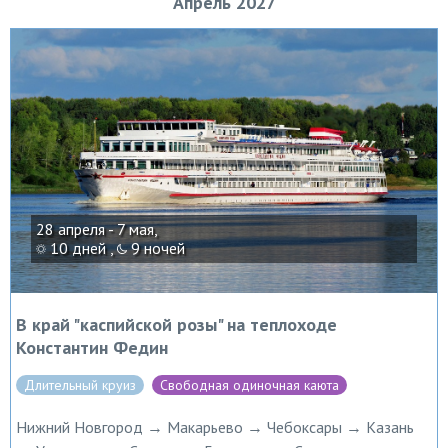
Апрель 2027
28 апреля - 7 мая,
10 дней ,
9 ночей
В край "каспийской розы" на теплоходе
Константин Федин
Длительный круиз
Свободная одиночная каюта
Нижний Новгород → Макарьево → Чебоксары → Казань