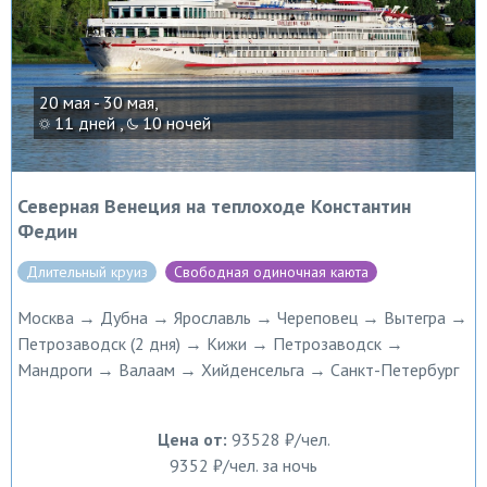
20 мая - 30 мая,
11 дней ,
10 ночей
Северная Венеция на теплоходе Константин
Федин
Длительный круиз
Свободная одиночная каюта
Москва → Дубна → Ярославль → Череповец → Вытегра →
Петрозаводск (2 дня) → Кижи → Петрозаводск →
Мандроги → Валаам → Хийденсельга → Санкт-Петербург
Цена от:
93528 ₽/чел.
9352 ₽/чел. за ночь