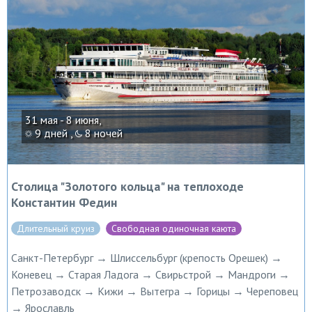
31 мая - 8 июня,
9 дней ,
8 ночей
Столица "Золотого кольца" на теплоходе
Константин Федин
Длительный круиз
Свободная одиночная каюта
Санкт-Петербург → Шлиссельбург (крепость Орешек) →
Коневец → Старая Ладога → Свирьстрой → Мандроги →
Петрозаводск → Кижи → Вытегра → Горицы → Череповец
→ Ярославль