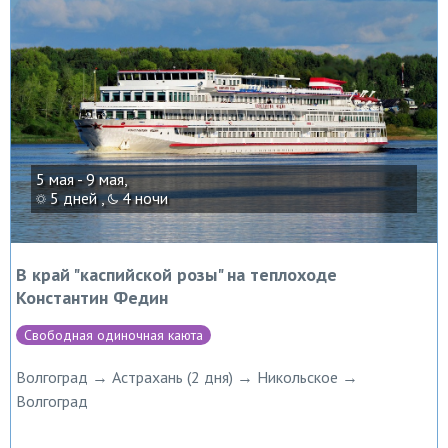
5 мая - 9 мая,
5 дней ,
4 ночи
В край "каспийской розы" на теплоходе
Константин Федин
Свободная одиночная каюта
Волгоград → Астрахань (2 дня) → Никольское →
Волгоград