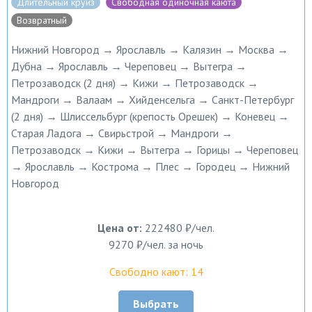
Длительный круиз
Свободная одиночная каюта
Возвратный
Нижний Новгород → Ярославль → Калязин → Москва →
Дубна → Ярославль → Череповец → Вытегра →
Петрозаводск (2 дня) → Кижи → Петрозаводск →
Мандроги → Валаам → Хийденсельга → Санкт-Петербург
(2 дня) → Шлиссельбург (крепость Орешек) → Коневец →
Старая Ладога → Свирьстрой → Мандроги →
Петрозаводск → Кижи → Вытегра → Горицы → Череповец
→ Ярославль → Кострома → Плес → Городец → Нижний
Новгород
Цена от:
222480 ₽/чел.
9270 ₽/чел. за ночь
Свободно кают: 14
Выбрать