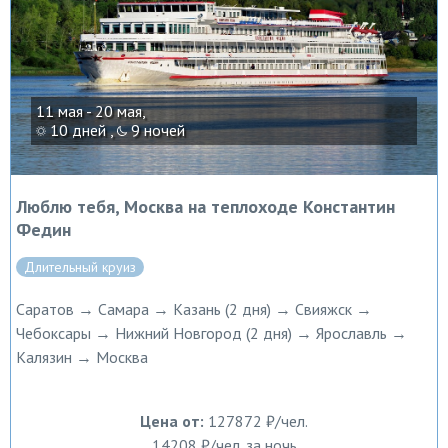
11 мая - 20 мая,
10 дней ,
9 ночей
Люблю тебя, Москва на теплоходе Константин
Федин
Длительный круиз
Саратов → Самара → Казань (2 дня) → Свияжск →
Чебоксары → Нижний Новгород (2 дня) → Ярославль →
Калязин → Москва
Цена от:
127872 ₽/чел.
14208 ₽/чел. за ночь