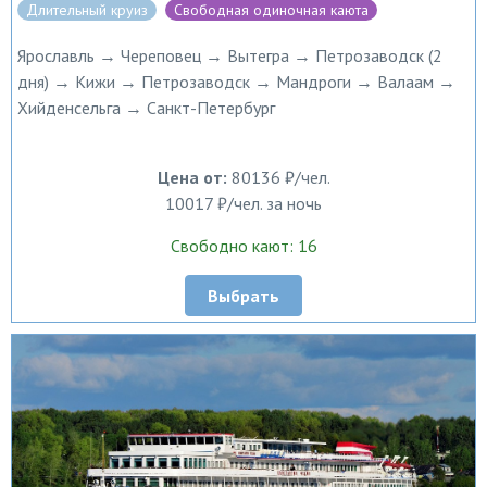
Длительный круиз
Свободная одиночная каюта
Ярославль → Череповец → Вытегра → Петрозаводск (2
дня) → Кижи → Петрозаводск → Мандроги → Валаам →
Хийденсельга → Санкт-Петербург
Цена от:
80136 ₽/чел.
10017 ₽/чел. за ночь
Свободно кают: 16
Выбрать