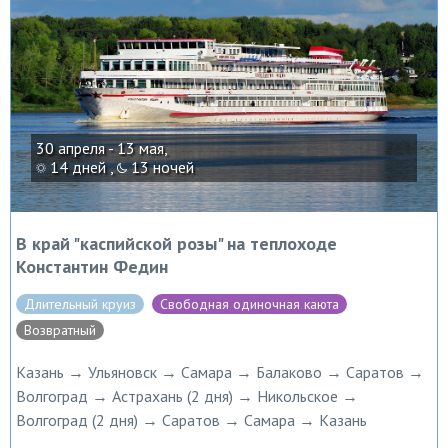
30 апреля - 13 мая,
14 дней ,
13 ночей
В край "каспийской розы" на теплоходе
Константин Федин
Длительный круиз
Свободная одиночная каюта
Возвратный
Казань → Ульяновск → Самара → Балаково → Саратов →
Волгоград → Астрахань (2 дня) → Никольское →
Волгоград (2 дня) → Саратов → Самара → Казань