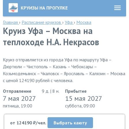
КРУИЗЫ НА ПРОГУЛКЕ
Главная
›
Расписание круизов
›
Уфа
›
Москва
Круиз Уфа – Москва на
теплоходе Н.А. Некрасов
Круиз отправляется из города Уфа по маршруту Уфа –
Дюртюли – Чистополь – Казань – Чебоксары –
Козьмодемьянск – Чкаловск – Ярославль – Калязин – Москва
с ценой 124190 рублей с человека.
Отправление
9 д. | 8 н.
Прибытие
7 мая 2027
15 мая 2027
пятница, 19:00
суббота, 09:00
от 124190 ₽/чел.
Выбрать каюту