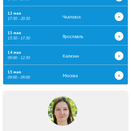
12 мая
+
Чкаловск
17:30 - 20:30
13 мая
+
Ярославль
13:30 - 17:30
14 мая
+
Калязин
09:00 - 12:30
15 мая
+
Москва
09:00 - 09:00