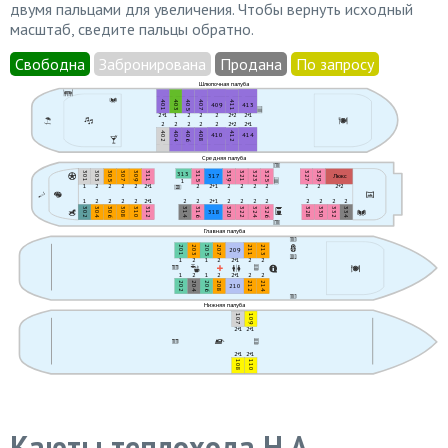
двумя пальцами для увеличения. Чтобы вернуть исходный
масштаб, сведите пальцы обратно.
Свободна
Забронирована
Продана
По запросу
Шлюпочная палуба
401
403
405
407
411
409
413
2+1
1
2
2
2
2+2
2+1
2
2
2
2
2
2+2
2+1
402
404
406
408
412
410
414
Средняя палуба
313
301
303
305
307
309
311
315
319
321
323
325
327
329
317
Люкс
1
1
2
2
2
2
2+1
2
2+1
2
2
2
2
2
2
2+2
1
2
2
2
2
2+1
2
2
2+1
2
2
2
2
2
2
2
2
302
304
306
308
310
312
314
316
320
322
324
326
328
330
332
334
318
Главная палуба
201
203
205
207
211
213
209
1
2
1
2
2+1
2
2
1
2
1
2
2+1
2
2
202
204
206
208
212
214
210
Нижняя палуба
107
109
2+1
2+1
2+1
2+1
108
110
Каюты теплохода Н.А.