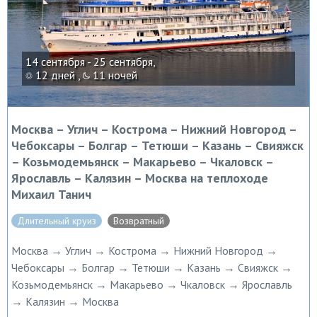
14 сентября - 25 сентября,
12 дней ,
11 ночей
Москва – Углич – Кострома – Нижний Новгород –
Чебоксары – Болгар – Тетюши – Казань – Свияжск
– Козьмодемьянск – Макарьево – Чкаловск –
Ярославль – Калязин – Москва на теплоходе
Михаил Танич
Длительный круиз
Возвратный
Москва → Углич → Кострома → Нижний Новгород →
Чебоксары → Болгар → Тетюши → Казань → Свияжск →
Козьмодемьянск → Макарьево → Чкаловск → Ярославль
→ Калязин → Москва