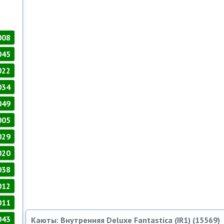
008
045
022
034
049
005
029
020
038
012
011
043
Каюты: Внутренняя Deluxe Fantastica (IR1) (15569)