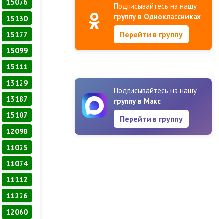
15076
Подписывайтесь на нашу
группу в Одноклассниках
15130
15177
Перейти в группу
15099
15111
13129
Подписывайтесь на нашу
13187
группу в Макс
15107
Перейти в группу
12098
11025
11074
11112
11226
12060