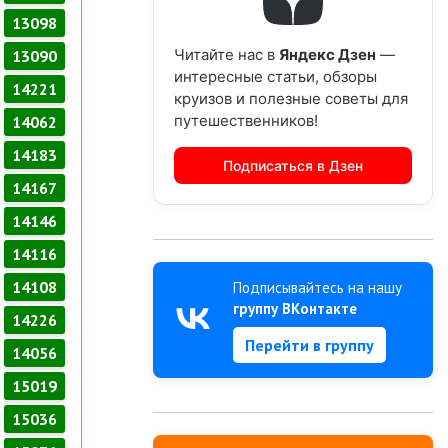
13098
Читайте нас в
Яндекс Дзен
—
13090
интересные статьи, обзоры
14221
круизов и полезные советы для
путешественников!
14062
14183
Подписаться в Дзен
14167
14146
14116
14108
Подписывайтесь на нашу
группу ВКонтакте
14226
Перейти в группу
14056
15019
15036