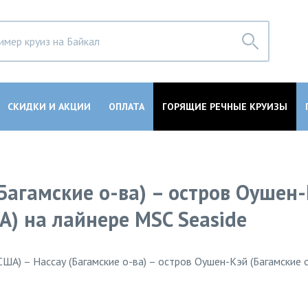
СКИДКИ И АКЦИИ
ОПЛАТА
ГОРЯЩИЕ РЕЧНЫЕ КРУИЗЫ
Багамские о-ва) – остров Оушен
А) на лайнере MSC Seaside
ША) – Нассау (Багамские о-ва) – остров Оушен-Кэй (Багамские 