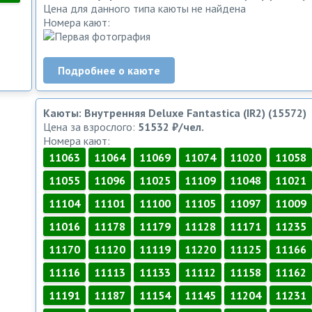
Цена для данного типа каюты не найдена
Номера кают:
Подробнее о каюте
Каюты: Внутренняя Deluxe Fantastica (IR2) (15572)
Цена за взрослого:
51532 ₽/чел.
Номера кают:
11063
11064
11069
11074
11020
11058
11055
11096
11025
11109
11048
11021
11104
11101
11100
11105
11097
11009
11016
11178
11179
11128
11171
11235
11170
11120
11119
11220
11125
11166
11116
11113
11133
11112
11158
11162
11191
11187
11154
11145
11204
11231