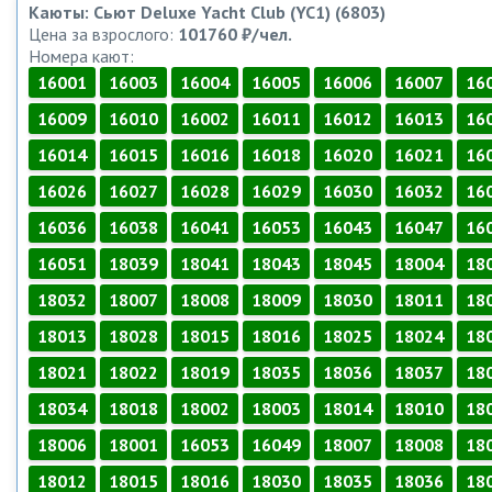
Каюты: Сьют Deluxe Yacht Club (YC1) (6803)
Цена за взрослого:
101760 ₽/чел.
Номера кают:
16001
16003
16004
16005
16006
16007
16
16009
16010
16002
16011
16012
16013
16
16014
16015
16016
16018
16020
16021
16
16026
16027
16028
16029
16030
16032
16
16036
16038
16041
16053
16043
16047
16
16051
18039
18041
18043
18045
18004
18
18032
18007
18008
18009
18030
18011
18
18013
18028
18015
18016
18025
18024
18
18021
18022
18019
18035
18036
18037
18
18034
18018
18002
18003
18014
18010
18
18006
18001
16053
16049
18007
18008
18
18012
18015
18016
18030
18035
18036
18