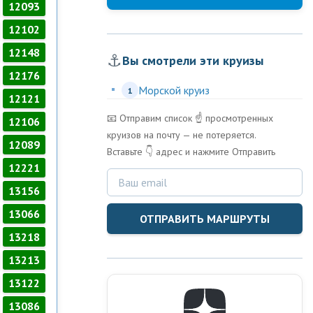
12093
12102
12148
⚓
Вы смотрели эти круизы
12176
Морской круиз
1
12121
📧 Отправим список ☝️ просмотренных
12106
круизов на почту — не потеряется.
12089
Вставьте 👇 адрес и нажмите Отправить
12221
13156
13066
ОТПРАВИТЬ МАРШРУТЫ
13218
13213
13122
13086