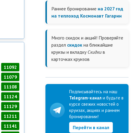
Раннее бронирование
на 2027 год
на теплоход Космонавт Гагарин
Много скидок и акций! Проверяйте
раздел
скидок
на ближайшие
круизы и вкладку
Скидки
в
карточках круизов
11092
11079
11108
Подписывайтесь на наш
11124
Telegram-канал
и будьте в
курсе свежих новостей о
11129
круизах, акциях и раннем
11211
бронировании!
11141
Перейти в канал