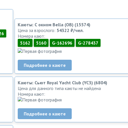
Каюты: С окном Bella (OB) (15574)
Цена за взрослого:
54322 ₽/чел.
26
Номера кают:
5162
5160
G-162696
G-278437
Подробнее о каюте
Каюты: Сьют Royal Yacht Club (YC3) (6804)
Цена для данного типа каюты не найдена
Номера кают:
Подробнее о каюте