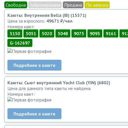
Свободна
Забронирована
Продана
По запросу
Каюты: Внутренняя Bella (IB) (15571)
Цена за взрослого:
49671 ₽/чел.
Номера кают:
5150
5051
5020
5048
9075
9093
9161
91
G-162697
Подробнее о каюте
Каюты: Сьют внутренний Yacht Club (YIN) (6802)
Цена для данного типа каюты не найдена
Номера кают:
Подробнее о каюте