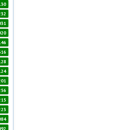
130
232
031
020
146
316
128
124
201
256
215
223
084
092