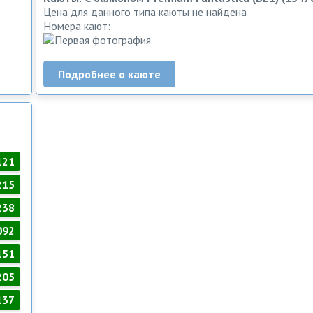
Цена для данного типа каюты не найдена
Номера кают:
Подробнее о каюте
121
215
238
092
151
205
137