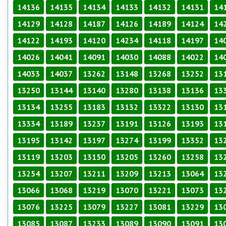
14136
14135
14134
14133
14132
14131
14
14129
14128
14187
14126
14189
14124
14
14122
14193
14120
14234
14118
14197
14
14026
14041
14091
14030
14088
14022
14
14033
14037
13262
13148
13268
13252
13
13250
13144
13140
13280
13138
13136
13
13134
13255
13183
13132
13322
13130
13
13334
13189
13237
13191
13126
13193
13
13195
13142
13197
13274
13199
13352
13
13119
13203
13150
13205
13260
13258
13
13254
13207
13211
13209
13213
13064
13
13066
13068
13219
13070
13221
13073
13
13076
13225
13079
13227
13081
13229
13
13085
13087
13233
13089
13090
13091
13