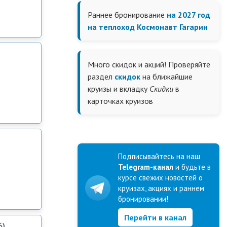
Раннее бронирование
на 2027 год
на теплоход Космонавт Гагарин
Много скидок и акций! Проверяйте
раздел
скидок
на ближайшие
круизы и вкладку
Скидки
в
карточках круизов
Подписывайтесь на наш
Telegram-канал
и будьте в
курсе свежих новостей о
круизах, акциях и раннем
бронировании!
Перейти в канал
6)