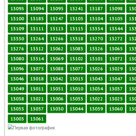
13093
13094
13095
13241
13187
13098
13
13100
13185
13247
13103
13104
13105
13
13109
13111
13113
13115
13354
13344
13
13330
13264
13266
13318
13270
13272
13
13276
13312
13062
13083
13326
13065
13
13080
13314
13069
13102
13101
13072
13
13096
13075
13088
13077
13026
13029
13
13046
13018
13042
13015
13043
13047
13
13049
13011
13051
13010
13034
13037
13
13038
13021
13006
13053
13022
13025
13
13055
13057
13030
13044
13059
13060
13
13003
13061