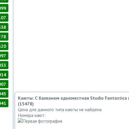
099
107
338
278
320
097
033
014
007
045
Каюты: С балконом одноместная Studio Fantastica 
041
(15478)
Цена для данного типа каюты не найдена
Номера кают: