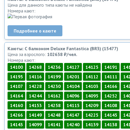
Цена для данного типа каюты не найдена
Номера кают:
Подробнее о каюте
Каюты: С балконом Deluxe Fantastica (BR3) (15477)
Цена за взрослого:
102638 ₽/чел.
Номера кают:
14100
14268
14236
14127
14125
14191
14
14195
14116
14199
14201
14112
14111
14
14107
14228
14230
14104
14103
14166
14
14164
14244
14162
14096
14095
14252
14
14160
14153
14258
14115
14209
14108
14
14266
14149
14248
14147
14225
14145
14
14143
14099
14141
14240
14139
14138
14