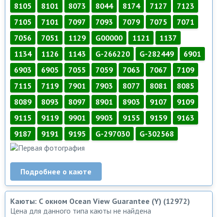
8105
8101
8073
8044
8174
7127
7123
7105
7101
7097
7093
7079
7075
7071
7056
7051
1129
G00000
1121
1137
1134
1126
1143
G-266220
G-282449
6901
6903
6905
7055
7059
7063
7067
7109
7115
7119
7901
7903
8077
8081
8085
8089
8093
8097
8901
8903
9107
9109
9115
9119
9901
9903
9155
9159
9163
9187
9191
9195
G-297030
G-302568
Подробнее о каюте
Каюты: С окном Ocean View Guarantee (Y) (12972)
Цена для данного типа каюты не найдена