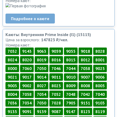
Номера кают:
Подробнее о каюте
Каюты: Внутренняя Prime Inside (I1) (15115)
Цена за взрослого:
147823 ₽/чел.
Номера кают:
7032
9143
9063
9059
9055
9018
8028
8024
8020
8019
8016
8015
8012
8001
8000
7060
7050
7046
7044
7038
9025
9021
9017
9014
9011
9010
9007
9006
9003
9002
8027
8023
8009
8008
8005
8004
7058
7054
7052
7048
7042
7040
7036
7034
7030
7028
7905
9151
9103
9135
9091
9139
9087
9147
8123
8119